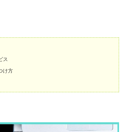
ビス
つけ方