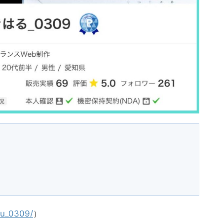
aru_0309/
）